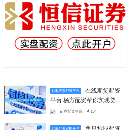
在线期货配资
炒股股票配资平台
平台 杨方配资帮你实现贷款
炒股梦想
证券配资平台
154
免息炒股配资
炒股配资官网开户