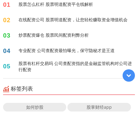
01
股票怎么杠杆 股票明道配资平仓线解析
02
在线配资公司 股票明道配资，让您轻松赚取资金增值机会
03
炒票配资爆仓 股票民间配资利弊分析
04
专业配资 公司查配资最怕曝光，保守隐秘才是王道
股票有杠杆交易吗 公司查配资指的是金融监管机构对公司进
05
行配资
标签列表
如何炒股
股掌财经app
股票配资官方公司
股票杠杆平台排行
配资爆仓还用还吗
股票工具